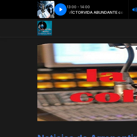
13:00 - 14:00
 Sinai - La Vida Sin Cristo - 09 Se񡬥s En La Luna
INOLVIDABLES MOMENTOS con VÍCTOR
VIDA ABUNDANTE con VÍCTOR
VIDA ABUNDANTE con VÍCTOR
INOLVIDABLES MOMENTOS c
Duo Sinai - La Vida Sin Cr