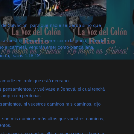
de Salvación para que nadie se perda si no que
 si vuestros pecados fueren como la grana, como la
mo el carmesí, vendrán a ser como blanca lana.
ierra; Isaias 1:18 19,
lamadle en tanto que está cercano.
s pensamientos, y vuélvase a Jehová, el cual tendrá
rá amplio en perdonar.
amientos, ni vuestros caminos mis caminos, dijo
así son mis caminos más altos que vuestros caminos,
entos.
la nieve, y no vuelve allá, sino que riega la tierra, y