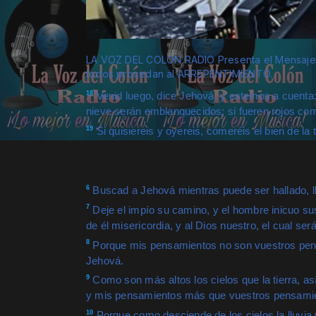
LA VOZ DEL COLON RADIO Presenta el Mensaje 
todos procedan al ARREPENTIMIENTO.
18
Venid luego, dice Jehová, y estemos a cuenta:
nieve serán emblanquecidos; si fueren rojos co
19
Si quisiereis y oyereis, comeréis el bien de la t
6
Buscad a Jehová mientras puede ser hallado, l
7
Deje el impío su camino, y el hombre inicuo su
de él misericordia, y al Dios nuestro, el cual se
8
Porque mis pensamientos no son vuestros pens
Jehová.
9
Como son más altos los cielos que la tierra, 
y mis pensamientos más que vuestros pensami
10
Porque como desciende de los cielos la lluvia y 