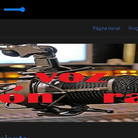
on VÍCTOR
isto - 09 Se񡬥s En La Luna
Página Inicial
Pro