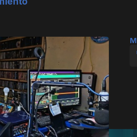
miento
M